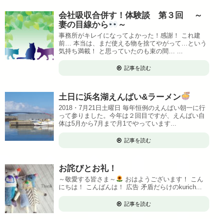
会社吸収合併す！体験談 第３回 ～
妻の目線から
～
事務所がキレイになってよかった！感謝！ これ建
前… 本当は、まだ使える物を捨てやがって…という
気持ち満載！ と思っていたのも束の間… ...
記事を読む
土日に浜名湖えんばい&ラーメン
2018・7月21日土曜日 毎年恒例のえんばい朝一に行
って参りました。今年は２回目ですが、えんばい自
体は5月から7月まで月1でやっています...
記事を読む
お詫びとお礼！
～敬愛する皆さま～
おはようございます！ こん
にちは！ こんばんは！ 広告 矛盾だらけのkurich...
記事を読む