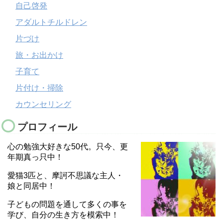
自己啓発
アダルトチルドレン
片づけ
旅・お出かけ
子育て
片付け・掃除
カウンセリング
プロフィール
心の勉強大好きな50代。只今、更
年期真っ只中！
愛猫3匹と、摩訶不思議な主人・
娘と同居中！
子どもの問題を通して多くの事を
学び、自分の生き方を模索中！