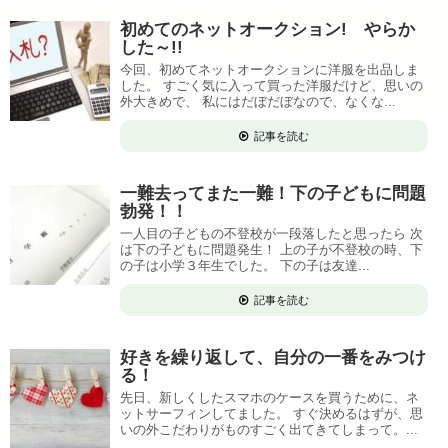
初めてのネットオークション! やらか
した～!!
今回、初めてネットオークションに洋服を出品しま
した。 すごく気に入って買った洋服だけど、思いの
外大きめで、 私にはだぼだぼなので、なくな...
記事を読む
一難去ってまた一難！下の子どもに問題
勃発！！
一人目の子どもの不登校が一段落したと思ったら 次
は下の子どもに問題発生！ 上の子が不登校の時、下
の子は小学３年生でした。 下の子は友達...
記事を読む
好きを繰り返して、自分の一番をみつけ
る！
先日、新しくしたスマホのケースを買うために、ネ
ットサーフィンしてました。 すぐ決めるはずが、思
いの外こだわりがものすごく出てきてしまって。...