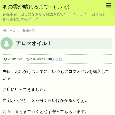
あの雲が晴れるまで～(ˇ◡ˇღ)
存在不安・自信のなさから解放されて*･゜ﾟ･*:.｡..｡.:*･゜自分らし
さに歩むためのブログ
ホーム
未分類
アロマオイル！
2018/7/24
2018/8/20
未分類
先日、お出かけついでに、いつもアロマオイルを購入して
いる
お店に行ってきました。
自宅からだと、３０分くらいはかかるかなぁ…
時々、近くまで行くと必ず寄ってもらいます。