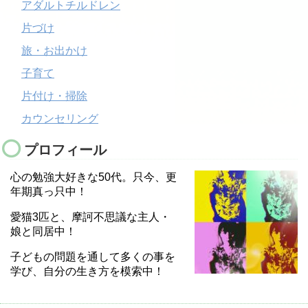
アダルトチルドレン
片づけ
旅・お出かけ
子育て
片付け・掃除
カウンセリング
プロフィール
心の勉強大好きな50代。只今、更
年期真っ只中！
愛猫3匹と、摩訶不思議な主人・
娘と同居中！
子どもの問題を通して多くの事を
学び、自分の生き方を模索中！