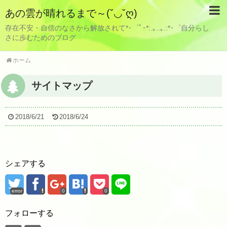
あの雲が晴れるまで～(ˇ◡ˇღ)
存在不安・自信のなさから解放されて*･゜ﾟ･*:.｡..｡.:*･゜自分らし
さに歩むためのブログ
ホーム
サイトマップ
2018/6/21
2018/6/24
シェアする
error
0
0
フォローする