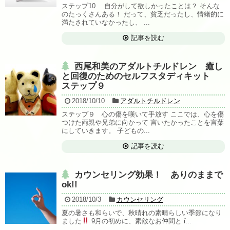
ステップ10 自分がして欲しかったことは？ そんな
のたっくさんある！ だって、貧乏だったし、情緒的に
満たされていなかったし、 ...
記事を読む
西尾和美のアダルトチルドレン 癒し
と回復のためのセルフスタディキット
ステップ９
2018/10/10
アダルトチルドレン
ステップ９ 心の傷を嘆いて手放す ここでは、心を傷
つけた両親や兄弟に向かって 言いたかったことを言葉
にしていきます。 子どもの...
記事を読む
カウンセリング効果！ ありのままで
ok!!
2018/10/3
カウンセリング
夏の暑さも和らいで、秋晴れの素晴らしい季節になり
ました
9月の初めに、素敵なお仲間と ἴ...