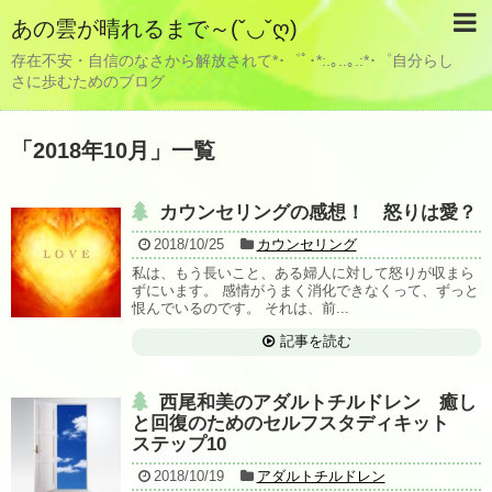
あの雲が晴れるまで～(ˇ◡ˇღ)
存在不安・自信のなさから解放されて*･゜ﾟ･*:.｡..｡.:*･゜自分らし
さに歩むためのブログ
「
2018年10月
」
一覧
カウンセリングの感想！ 怒りは愛？
2018/10/25
カウンセリング
私は、もう長いこと、ある婦人に対して怒りが収まら
ずにいます。 感情がうまく消化できなくって、ずっと
恨んでいるのです。 それは、前...
記事を読む
西尾和美のアダルトチルドレン 癒し
と回復のためのセルフスタディキット
ステップ10
2018/10/19
アダルトチルドレン