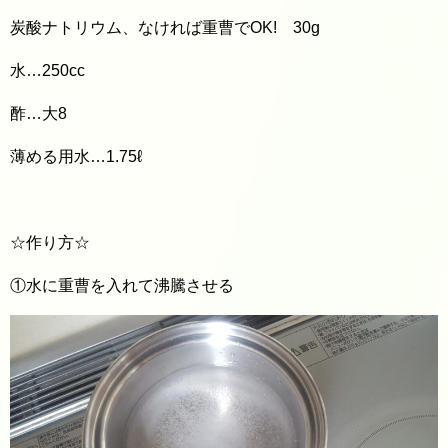
炭酸ナトリウム、なければ重曹でOK! 30g
水…250cc
酢…大8
薄める用水…1.75ℓ
☆作り方☆
①水に重曹を入れて沸騰させる