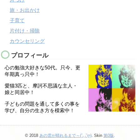
旅・お出かけ
子育て
片付け・掃除
カウンセリング
プロフィール
心の勉強大好きな50代。只今、更
年期真っ只中！
愛猫3匹と、摩訶不思議な主人・
娘と同居中！
子どもの問題を通して多くの事を
学び、自分の生き方を模索中！
© 2018
あの雲が晴れるまで～(ˇ◡ˇღ)
. Skin
第0版
.