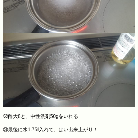
⓶酢大8と、中性洗剤50gをいれる
③最後に水1.75ℓ入れて、はい出来上がり！