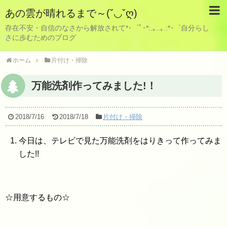
あの雲が晴れるまで～(ˇ◡ˇღ)
存在不安・自信のなさから解放されて*･゜ﾟ･*:.｡..｡.:*･゜自分らし
さに歩むためのブログ
ホーム
片付け・掃除
万能洗剤作ってみました!！
2018/7/16
2018/7/18
片付け・掃除
今日は、テレビで見た万能洗剤をはりきって作ってみま
した!!
☆用意するもの☆